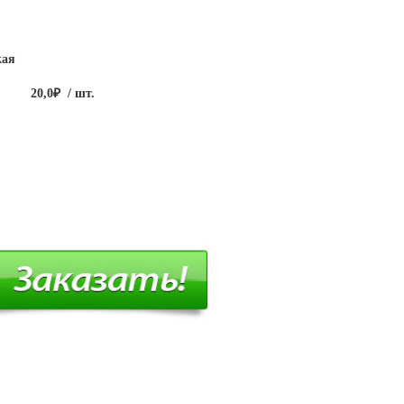
кая
20,0₽
/ шт.