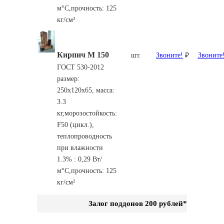
м°С,прочность: 125
кг/см²
Кирпич М 150
шт.
Звоните!
₽
Звоните
ГОСТ 530-2012
размер:
250х120х65,
масса:
3.3
кг,
морозостойкость:
F50 (цикл.),
теплопроводность
при влажности
1.3% : 0,29 Вт/
м°С,прочность: 125
кг/см²
Залог поддонов 200 рублей*