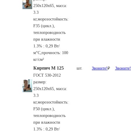
250х120х65,
масса:
3.3
кг,
морозостойкость:
F35 (цикл.),
теплопроводность
при влажности
1.3% : 0,29 Вт/
м°С,прочность: 100
кг/см²
Кирпич М 125
шт.
Звоните!
₽
Звоните!
ГОСТ 530-2012
размер:
250х120х65,
масса:
3.3
кг,
морозостойкость:
F50 (цикл.),
теплопроводность
при влажности
1.3% : 0,29 Вт/