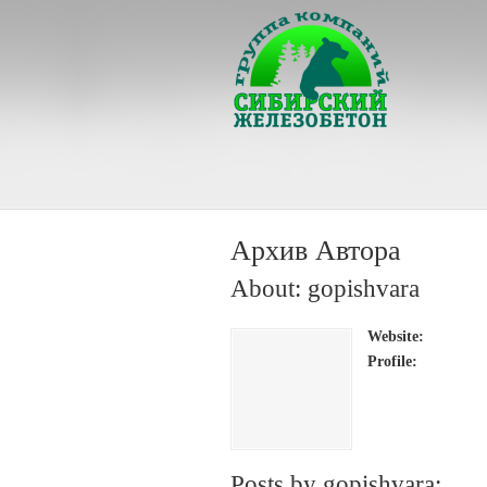
Архив Автора
About: gopishvara
Website:
Profile:
Posts by gopishvara: